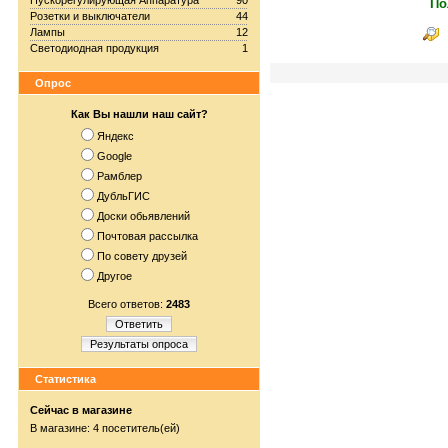
Пускорегулирующая Аппаратура
90
По
Розетки и выключатели
44
Лампы
12
Светодиодная продукция
1
Опрос
Как Вы нашли наш сайт?
Яндекс
Google
Рамблер
ДубльГИС
Доски обьявлений
Почтовая рассылка
По совету друзей
Другое
Всего ответов:
2483
Ответить
Результаты опроса
Статистика
Сейчас в магазине
В магазине: 4 посетитель(ей)