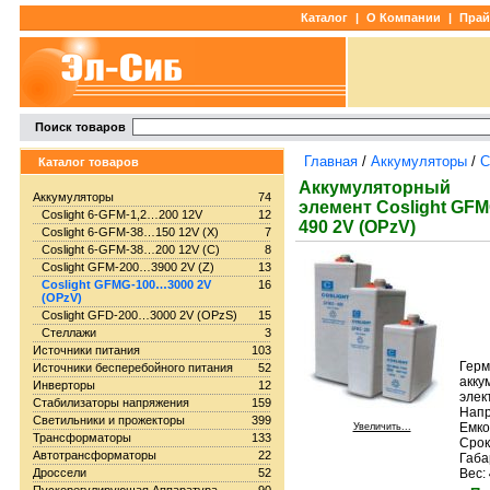
Каталог
|
О Компании
|
Прай
Поиск товаров
Главная
/
Аккумуляторы
/
C
Каталог товаров
Аккумуляторный
Аккумуляторы
74
элемент Coslight GFM
Coslight 6-GFM-1,2…200 12V
12
490 2V (OPzV)
Coslight 6-GFM-38…150 12V (X)
7
Coslight 6-GFM-38…200 12V (C)
8
Coslight GFM-200…3900 2V (Z)
13
Coslight GFMG-100…3000 2V
16
(OPzV)
Coslight GFD-200…3000 2V (OPzS)
15
Стеллажи
3
Источники питания
103
Герм
Источники бесперебойного питания
52
акку
Инверторы
12
элек
Стабилизаторы напряжения
159
Нап
Светильники и прожекторы
399
Емко
Увеличить...
Трансформаторы
133
Срок
Автотрансформаторы
22
Габа
Дроссели
52
Вес: