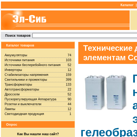
Каталог
|
Поиск товаров
Каталог товаров
Технические
элементам Co
Аккумуляторы
74
Источники питания
103
Источники бесперебойного питания
52
Инверторы
12
Стабилизаторы напряжения
159
Светильники и прожекторы
399
Трансформаторы
133
Автотрансформаторы
22
Дроссели
52
Пускорегулирующая Аппаратура
90
Розетки и выключатели
44
Лампы
12
Светодиодная продукция
1
Опрос
гелеобра
Как Вы нашли наш сайт?