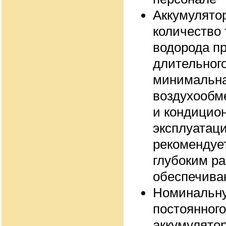
Аккумулято
количество 
водорода пр
длительног
минимальна
воздухообме
и кондицио
эксплуатац
рекомендует
глубоким ра
обеспечива
Номинальну
постоянног
аккумулятор