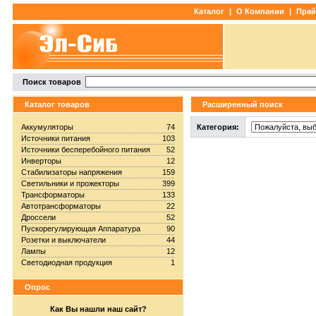
Каталог
|
О Компании
|
Прай
Поиск товаров
Каталог товаров
Расширенный поиск
Аккумуляторы
74
Категория:
Источники питания
103
Источники бесперебойного питания
52
Инверторы
12
Стабилизаторы напряжения
159
Светильники и прожекторы
399
Трансформаторы
133
Автотрансформаторы
22
Дроссели
52
Пускорегулирующая Аппаратура
90
Розетки и выключатели
44
Лампы
12
Светодиодная продукция
1
Опрос
Как Вы нашли наш сайт?