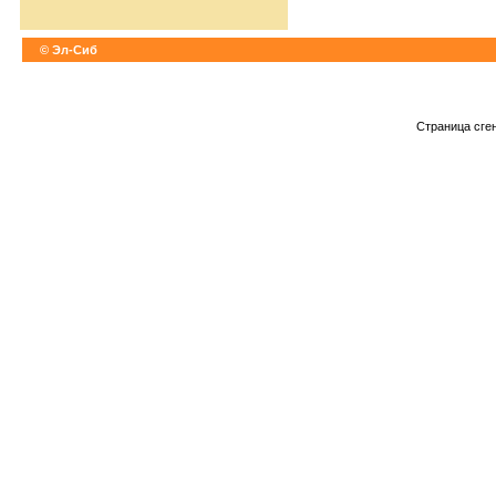
© Эл-Сиб
Страница сге