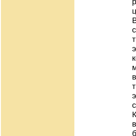
ц
с
К