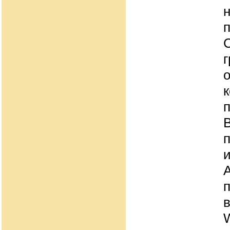
к
и
п