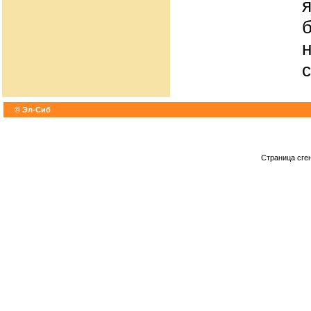
н
© Эл-Сиб
Страница сге