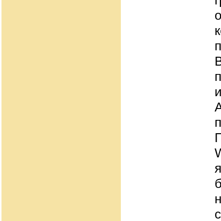
к
и
н