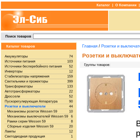
Каталог
|
О Компании
|
Поиск товаров
Главная
/
Розетки и выключат
Каталог товаров
Розетки и выключат
Аккумуляторы
74
Источники питания
103
Группы товаров:
Источники бесперебойного питания
52
Инверторы
12
Стабилизаторы напряжения
159
Светильники и прожекторы
399
Трансформаторы
133
Автотрансформаторы
22
Дроссели
52
Пускорегулирующая Аппаратура
90
Розетки и выключатели
44
Механизмы розеток Wessen 59
10
Механизмы выключателей Wessen 59
6
Рамки серии Wessen 59
8
Сборные изделия Wessen 59
20
Лампы
12
Светодиодная продукция
1