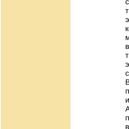
с
и
п