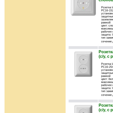
Розетка 
РС16-152
установк
защитны
заземляю
рамкой
цвет: сл
максимал
рабочее 
защита: 
тип зажи
сечение 
Розетк
(с/у, с
Розетка 
РС16-254
установк
защитны
рамкой
цвет: бе
максимал
рабочее 
защита: 
тип зажи
сечение 
Розетк
(с/у, с