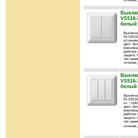
сечение 
Выключ
VS516-2
белый 
Выключа
59 VS516
установк
цвет: бе
максимал
рабочее 
защита: 
тип зажи
сечение 
Выключ
VS516-3
белый 
Выключа
59 VS516-
кл. - 16А
цвет: бе
максимал
рабочее 
защита: 
тип зажи
сечение 