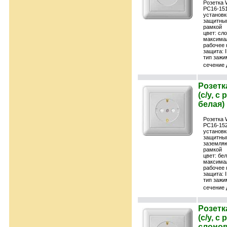
Розетка 
РС16-151
установк
защитны
рамкой
цвет: сл
максимал
рабочее 
защита: 
тип зажи
сечение 
Розетк
(с/у, с
белая)
Розетка 
РС16-152
установк
защитны
заземляю
рамкой
цвет: бе
максимал
рабочее 
защита: 
тип зажи
сечение 
Розетк
(с/у, с
слонов