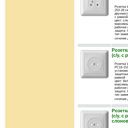
Розетка 
253-28 с
двухмест
с рамкой
цвет: сл
максимал
рабочее 
защита: 
тип зажи
сечение 
Розетк
(с/у, с
Розетка 
РС16-151
установк
защитны
рамкой
цвет: бе
максимал
рабочее 
защита: 
тип зажи
сечение 
Розетк
(с/у, с
слонов