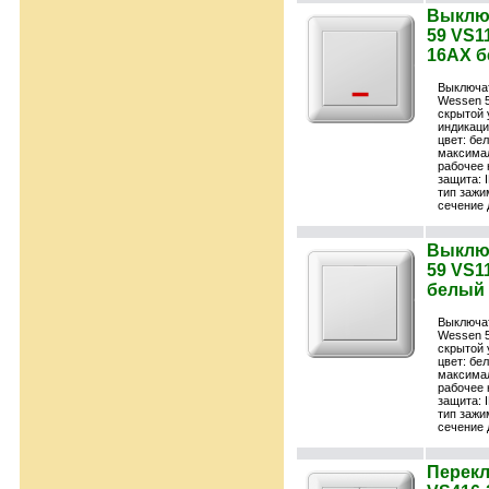
Выключ
59 VS11
16АХ б
Выключат
Wessen 
скрытой 
индикац
цвет: бе
максимал
рабочее 
защита: 
тип зажи
сечение 
Выключ
59 VS11
белый 
Выключат
Wessen 5
скрытой 
цвет: бе
максимал
рабочее 
защита: 
тип зажи
сечение 
Перекл