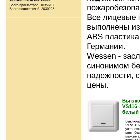
пожаробезопа
Всего просмотров: 10356196
Всего посетителей: 2030228
Все лицевые 
выполнены из
ABS пластика,
Германии.
Wessen - зас
синонимом бе
надежности, 
цены.
Выключ
VS116-1
белый 
Выключа
59 VS116
установк
цвет: бе
максимал