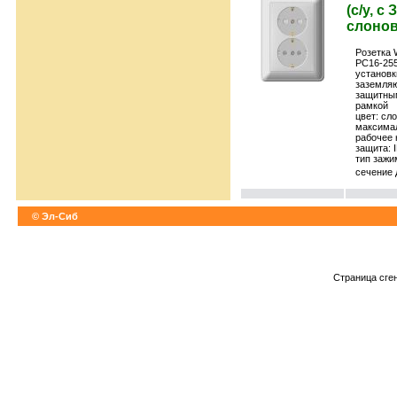
(с/у, с
слонов
Розетка 
РС16-255
установк
заземля
защитны
рамкой
цвет: сл
максимал
рабочее 
защита: 
тип зажи
сечение 
© Эл-Сиб
Страница сге