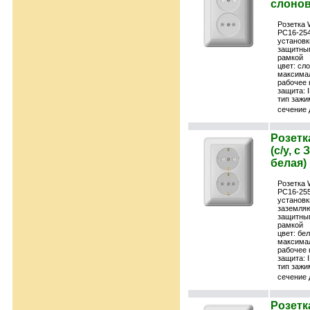
слонов
Розетка 
РС16-254
установк
защитны
рамкой
цвет: сл
максимал
рабочее 
защита: 
тип зажи
сечение 
Розетк
(с/у, с
белая)
Розетка 
РС16-255
установк
заземля
защитны
рамкой
цвет: бе
максимал
рабочее 
защита: 
тип зажи
сечение 
Розетк