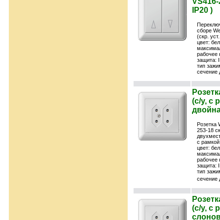
VS416-
IP20 )
Переключ
сборе We
(скр. уст
цвет: бе
максимал
рабочее 
защита: 
тип зажи
сечение 
Розетк
(с/у, с
двойна
Розетка 
253-18 с
двухмест
с рамкой
цвет: бе
максимал
рабочее 
защита: 
тип зажи
сечение 
Розетк
(с/у, с
слонов