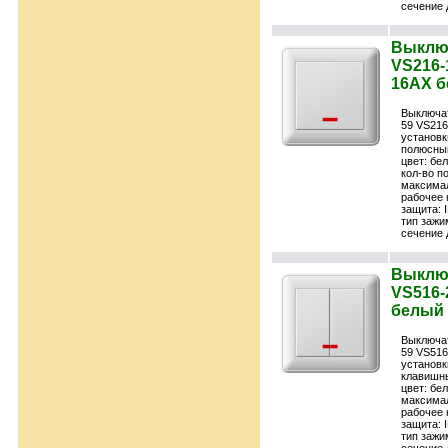
сечение 
Выключ
VS216-1
16АХ б
Выключа
59 VS216
установк
полюсны
цвет: бе
кол-во п
максимал
рабочее 
защита: 
тип зажи
сечение 
Выключ
VS516-2
белый 
Выключа
59 VS516
установк
клавишн
цвет: бе
максимал
рабочее 
защита: 
тип зажи