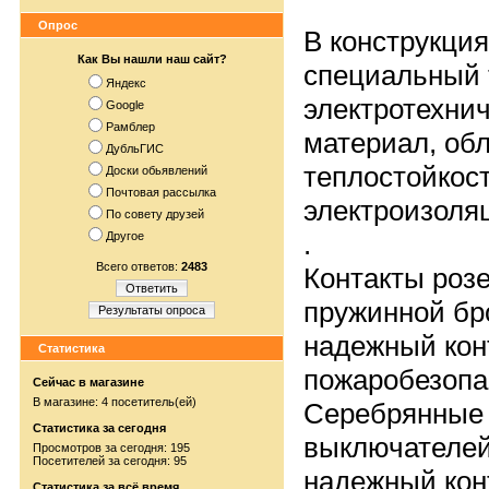
Опрос
В конструкци
Как Вы нашли наш сайт?
специальный 
Яндекс
электротехни
Google
Рамблер
материал, об
ДубльГИС
теплостойкос
Доски обьявлений
Почтовая рассылка
электроизоля
По совету друзей
.
Другое
Всего ответов:
2483
Контакты роз
Ответить
пружинной бр
Результаты опроса
надежный кон
Статистика
пожаробезопа
Сейчас в магазине
В магазине: 4 посетитель(ей)
Серебрянные 
Статистика за сегодня
выключателей
Просмотров за сегодня: 195
Посетителей за сегодня: 95
надежный кон
Статистика за всё время