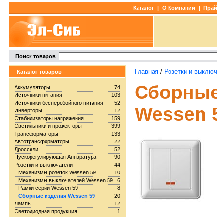
Каталог
|
О Компании
|
Прай
Поиск товаров
Главная
/
Розетки и выклю
Каталог товаров
Сборные
Аккумуляторы
74
Источники питания
103
Источники бесперебойного питания
52
Wessen 
Инверторы
12
Стабилизаторы напряжения
159
Светильники и прожекторы
399
Трансформаторы
133
Автотрансформаторы
22
Дроссели
52
Пускорегулирующая Аппаратура
90
Розетки и выключатели
44
Механизмы розеток Wessen 59
10
Механизмы выключателей Wessen 59
6
Рамки серии Wessen 59
8
Сборные изделия Wessen 59
20
Лампы
12
Светодиодная продукция
1