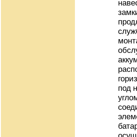
наве
замк
прод
служ
монт
обсл
акку
расп
гори
под 
угло
соед
элем
бата
осущ