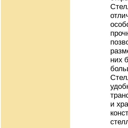
Стел
отли
особ
проч
позв
разм
них 
боль
Стел
удоб
тран
и хр
конс
стел