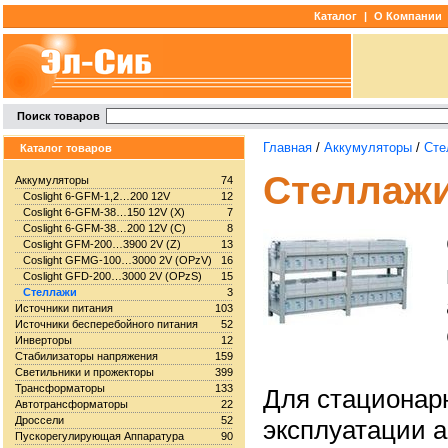
Каталог
|
О Компании
Поиск товаров
Главная
/
Аккумуляторы
/
Сте
Каталог товаров
Стеллаж
Аккумуляторы
74
Coslight 6-GFM-1,2…200 12V
12
Coslight 6-GFM-38…150 12V (X)
7
Coslight 6-GFM-38…200 12V (C)
8
Coslight GFM-200…3900 2V (Z)
13
Coslight GFMG-100…3000 2V (OPzV)
16
Coslight GFD-200…3000 2V (OPzS)
15
Стеллажи
3
Источники питания
103
Источники бесперебойного питания
52
Инверторы
12
Стабилизаторы напряжения
159
Светильники и прожекторы
399
Трансформаторы
133
Для стационар
Автотрансформаторы
22
Дроссели
52
эксплуатации а
Пускорегулирующая Аппаратура
90