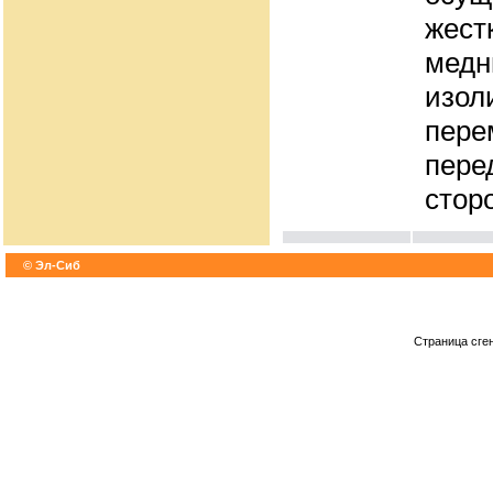
жест
мед
изол
пере
пере
стор
© Эл-Сиб
Страница сге