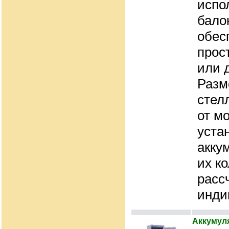
испо
бало
обес
прос
или 
Разм
стел
от м
уста
акку
их к
расс
инди
Аккумул