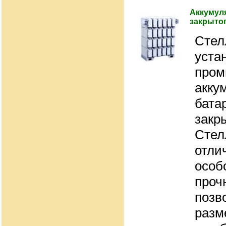
Аккумуля
закрытог
Стел
уста
про
акку
батар
закр
Стел
отли
особ
проч
позв
разм