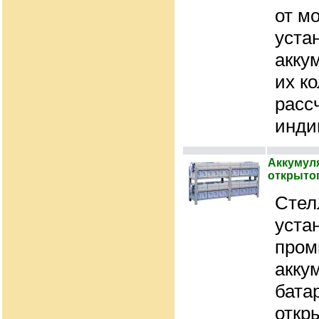
от м
уста
акку
их к
расс
инди
Аккумуля
открытог
Стел
уста
про
акку
батар
откры