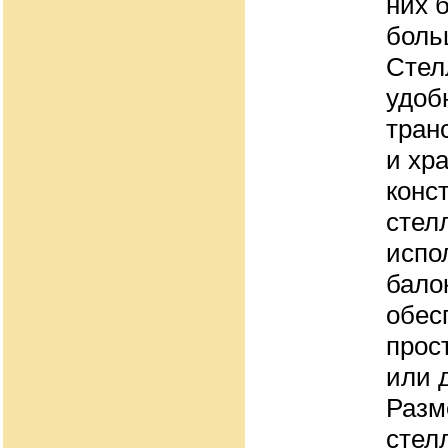
них 
боль
Стел
удоб
тран
и хр
конс
стел
испо
бало
обес
прос
или 
Разм
стел