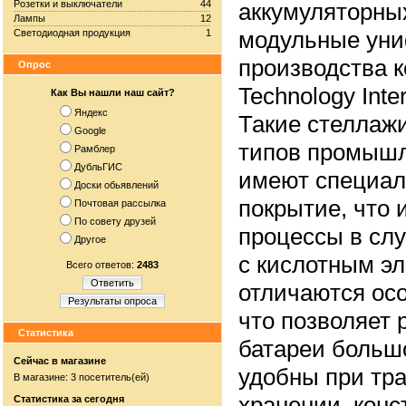
Розетки и выключатели
44
аккумуляторны
Лампы
12
модульные ун
Светодиодная продукция
1
производства к
Опрос
Technology Inte
Как Вы нашли наш сайт?
Яндекс
Такие стеллажи
Google
типов промышл
Рамблер
ДубльГИС
имеют специал
Доски обьявлений
покрытие, что
Почтовая рассылка
По совету друзей
процессы в слу
Другое
с кислотным э
Всего ответов:
2483
Ответить
отличаются ос
Результаты опроса
что позволяет 
Статистика
батареи больш
Сейчас в магазине
удобны при тра
В магазине: 3 посетитель(ей)
хранении, конс
Статистика за сегодня