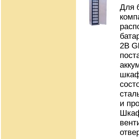
Для 
комп
расп
бата
2В G
пост
акку
шка
сост
стал
и пр
Шка
вент
отве