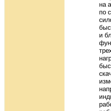
на 
по 
сил
быс
и б
фун
тре
наг
быс
ска
изм
нап
инд
раб