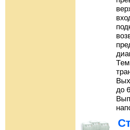
вер
вхо
под
воз
пре
диа
Тем
тра
Вых
до 
Вып
нап
С