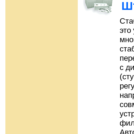
Ш
Ста
это
мно
ста
пер
с д
(ст
рег
нап
сов
уст
фил
Авт