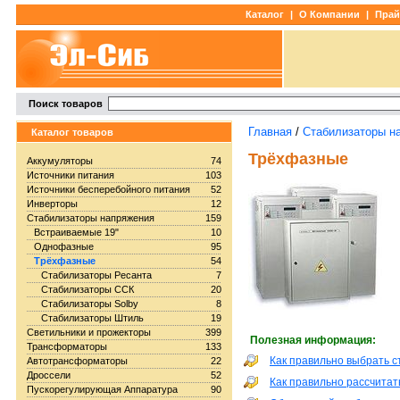
Каталог
|
О Компании
|
Прай
Поиск товаров
Главная
/
Стабилизаторы н
Каталог товаров
Трёхфазные
Аккумуляторы
74
Источники питания
103
Источники бесперебойного питания
52
Инверторы
12
Стабилизаторы напряжения
159
Встраиваемые 19"
10
Однофазные
95
Трёхфазные
54
Стабилизаторы Ресанта
7
Стабилизаторы ССК
20
Стабилизаторы Solby
8
Стабилизаторы Штиль
19
Светильники и прожекторы
399
Полезная информация:
Трансформаторы
133
Как правильно выбрать 
Автотрансформаторы
22
Дроссели
52
Как правильно рассчита
Пускорегулирующая Аппаратура
90