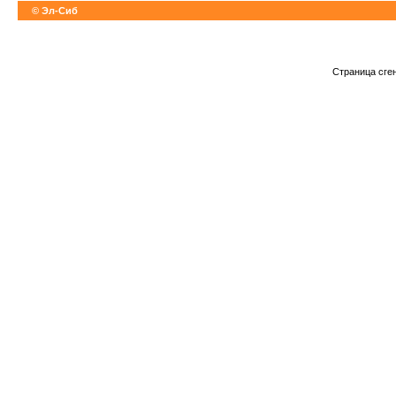
© Эл-Сиб
Страница сге