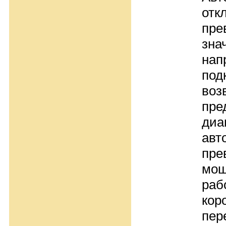
отк
пре
зна
нап
под
воз
пре
диа
авт
пре
мощ
раб
кор
пер