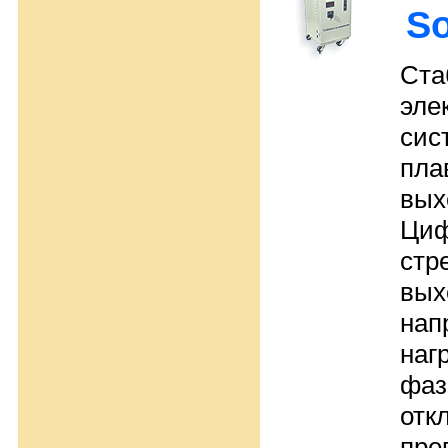
So
Ста
эле
сис
пла
вых
Циф
стр
вых
нап
наг
фаз
отк
пре