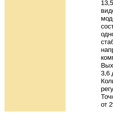
13,
вид
мод
сос
одн
ста
нап
ком
Вых
3,6 
Кол
рег
Точ
от 