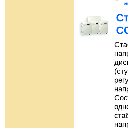
ав
С
С
Ста
нап
дис
(ст
рег
нап
Сос
одн
ста
нап