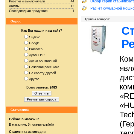
Обзор серий стабилизат
Розетки и выключатели
44
Лампы
12
Расчёт суммарной мощно
Светодиодная продукция
1
Группы товаров:
Опрос
С
Как Вы нашли наш сайт?
Яндекс
Р
Google
Рамблер
ДубльГИС
Ком
Доски обьявлений
явл
Почтовая рассылка
По совету друзей
дис
Другое
ком
Всего ответов:
2483
Ответить
«RE
Результаты опроса
«HU
Статистика
Tec
Сейчас в магазине
(Ге
В магазине: 5 посетитель(ей)
тер
Статистика за сегодня