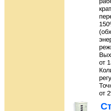
раб
кра
пер
150
(об
эне
реж
Вых
от 1
Кол
рег
Точ
от 
С