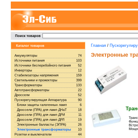
Поиск товаров
Главная
/
Пускорегулир
Каталог товаров
Электронные тр
Аккумуляторы
74
Источники питания
103
Источники бесперебойного питания
52
Инверторы
12
Стабилизаторы напряжения
159
Светильники и прожекторы
399
Трансформаторы
133
Автотрансформаторы
22
Дроссели
52
Пускорегулирующая Аппаратура
90
Блоки защиты галогенных ламп
6
Тран
Дроссели (ПРА) для ламп ДНаТ
18
Дроссели (ПРА) для ламп ДРИ
11
Транс
Дроссели (ПРА) для ламп ДРЛ
19
Функц
Электронные балласты (ЭПРА)
26
Встро
Мощно
Электронные трансформаторы
10
Розетки и выключатели
44