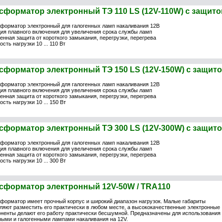
сформатор электронный ТЭ 110 LS (12V-110W) с защито
форматор электронный для галогенных ламп накаливания 12В
ия плавного включения для увеличения срока службы ламп
енная защита от короткого замыкания, перегрузки, перегрева
сть нагрузки 10 ... 110 Вт
сформатор электронный ТЭ 150 LS (12V-150W) с защит
форматор электронный для галогенных ламп накаливания 12В
ия плавного включения для увеличения срока службы ламп
енная защита от короткого замыкания, перегрузки, перегрева
сть нагрузки 10 ... 150 Вт
сформатор электронный ТЭ 300 LS (12V-300W) с защит
форматор электронный для галогенных ламп накаливания 12В
ия плавного включения для увеличения срока службы ламп
енная защита от короткого замыкания, перегрузки, перегрева
сть нагрузки 10 ... 300 Вт
сформатор электронный 12V-50W / TRA110
форматор имеет прочный корпус и широкий диапазон нагрузок. Малые габариты
ляют разместить его практически в любом месте, а высококачественные электронные
ненты делают его работу практически бесшумной. Предназначены для использования
ыми и галогенными лампами накаливания на 12V.