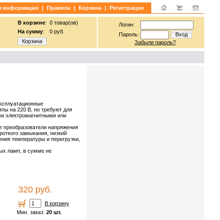
я информация
|
Правила
|
Корзина
|
Регистрация
В корзине
:
0 товар(ов)
Логин:
На сумму
:
0 руб.
Пароль:
Вход
Корзина
Забыли пароль?
эксплуатационные
пы на 220 В, но требуют для
и электромагнитными или
 преобразователи напряжения
роткого замыкания, низкий
ния температуры и перегрузки,
ых ламп, в сумме не
320 руб.
В корзину
Мин. заказ:
20 шт.