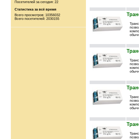
Посетителей за сегодня: 22
Статистика за всё время
Тран
Всего просмотров: 10356032
Всего посетителей: 2030155
Транс
позво
компо
обычн
Тран
Транс
позво
компо
обычн
Тран
Транс
позво
компо
обычн
Тран
Транс
позво