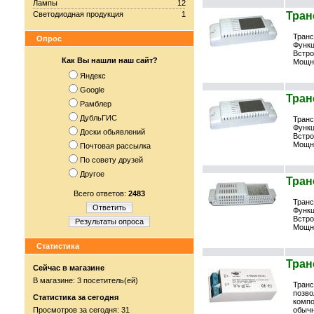
Лампы
12
Светодиодная продукция
1
Тран
Транс
Опрос
Функц
Встро
Как Вы нашли наш сайт?
Мощно
Яндекс
Google
Тран
Рамблер
ДубльГИС
Транс
Функц
Доски обьявлений
Встро
Мощно
Почтовая рассылка
По совету друзей
Другое
Тран
Всего ответов:
2483
Транс
Ответить
Функц
Встро
Результаты опроса
Мощно
Статистика
Тран
Сейчас в магазине
В магазине: 3 посетитель(ей)
Транс
позво
Статистика за сегодня
компо
Просмотров за сегодня: 31
обычн