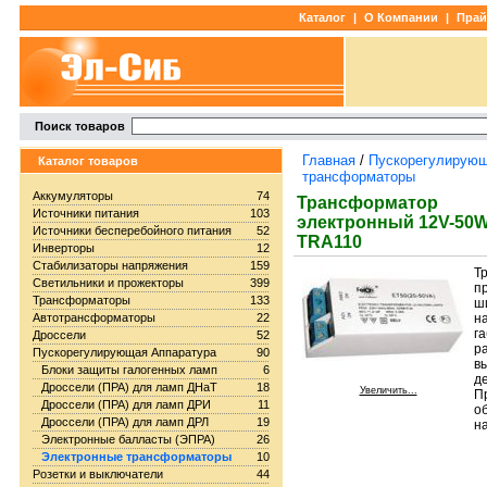
Каталог
|
О Компании
|
Прай
Поиск товаров
Главная
/
Пускорегулирующ
Каталог товаров
трансформаторы
Аккумуляторы
74
Трансформатор
Источники питания
103
электронный 12V-50W
Источники бесперебойного питания
52
TRA110
Инверторы
12
Стабилизаторы напряжения
159
Т
Светильники и прожекторы
399
п
Трансформаторы
133
ш
Автотрансформаторы
22
н
г
Дроссели
52
р
Пускорегулирующая Аппаратура
90
в
Блоки защиты галогенных ламп
6
д
Дроссели (ПРА) для ламп ДНаТ
18
Увеличить...
П
Дроссели (ПРА) для ламп ДРИ
11
о
Дроссели (ПРА) для ламп ДРЛ
19
н
Электронные балласты (ЭПРА)
26
Электронные трансформаторы
10
Розетки и выключатели
44