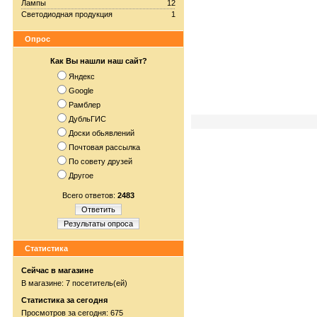
Лампы
12
Светодиодная продукция
1
Опрос
Как Вы нашли наш сайт?
Яндекс
Google
Рамблер
ДубльГИС
Доски обьявлений
Почтовая рассылка
По совету друзей
Другое
Всего ответов:
2483
Ответить
Результаты опроса
Статистика
Сейчас в магазине
В магазине: 7 посетитель(ей)
Статистика за сегодня
Просмотров за сегодня: 675