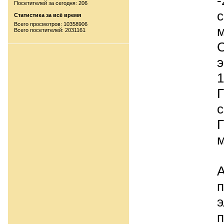
-
Посетителей за сегодня: 206
c
Статистика за всё время
Всего просмотров: 10358906
м
Всего посетителей: 2031161
С
э
1
Г
с
Г
м
п
э