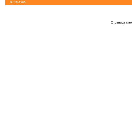
© Эл-Сиб
Страница сге