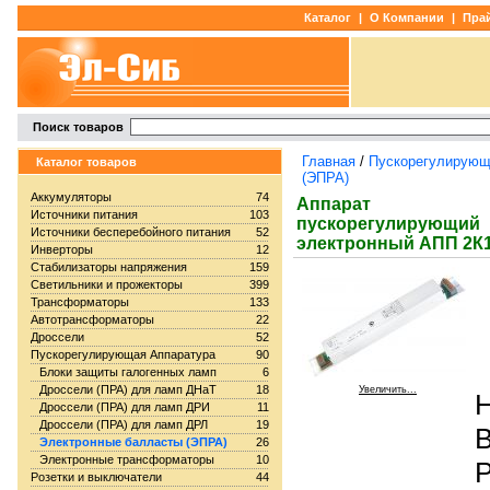
Каталог
|
О Компании
|
Прай
Поиск товаров
Главная
/
Пускорегулирующ
Каталог товаров
(ЭПРА)
Аккумуляторы
74
Аппарат
Источники питания
103
пускорегулирующий
Источники бесперебойного питания
52
электронный АПП 2К1
Инверторы
12
Стабилизаторы напряжения
159
Светильники и прожекторы
399
Трансформаторы
133
Автотрансформаторы
22
Дроссели
52
Пускорегулирующая Аппаратура
90
Блоки защиты галогенных ламп
6
Дроссели (ПРА) для ламп ДНаТ
18
Увеличить...
Н
Дроссели (ПРА) для ламп ДРИ
11
Дроссели (ПРА) для ламп ДРЛ
19
В
Электронные балласты (ЭПРА)
26
Электронные трансформаторы
10
Р
Розетки и выключатели
44