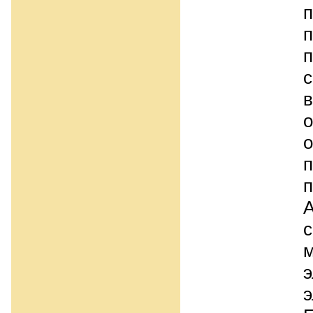
п
п
п
с
в
о
п
А
с
э
э