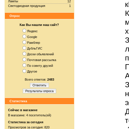
Лампы
12
к
Светодиодная продукция
1
К
Опрос
м
Как Вы нашли наш сайт?
х
Яндекс
Google
З
Рамблер
л
ДубльГИС
Доски обьявлений
п
Почтовая рассылка
П
По совету друзей
Другое
А
Всего ответов:
2483
З
Ответить
Результаты опроса
н
э
Статистика
Д
Сейчас в магазине
В магазине: 4 посетитель(ей)
т
Статистика за сегодня
Просмотров за сегодня: 820