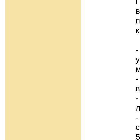
П
в
п
к
у
м
-
в
-
л
-
с
5