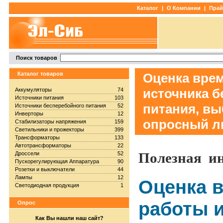
Каталог
|
О Компании
|
Прай
Поиск товаров
Каталог товаров
Оценка вре
источника б
Аккумуляторы
74
Источники питания
103
питания, вы
Источники бесперебойного питания
52
Инверторы
12
опросный ли
Стабилизаторы напряжения
159
Светильники и прожекторы
399
Трансформаторы
133
Автотрансформаторы
22
Полезная и
Дроссели
52
Пускорегулирующая Аппаратура
90
Розетки и выключатели
44
Лампы
12
Оценка 
Светодиодная продукция
1
работы 
Опрос
Как Вы нашли наш сайт?