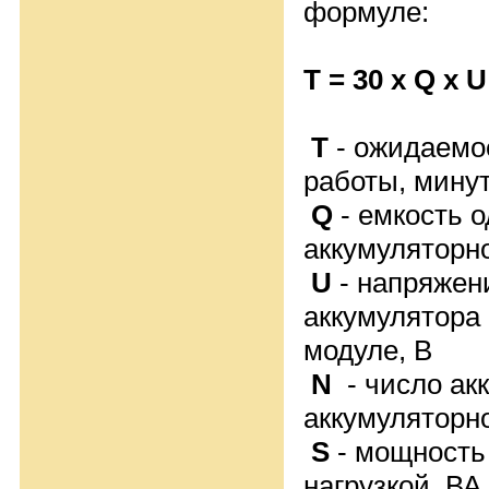
формуле:
Т = 30 х Q х
Т
- ожидаемо
работы, мину
Q
- емкость о
аккумуляторн
U
- напряжен
аккумулятора
модуле, В
N
- число ак
аккумуляторн
S
- мощность
нагрузкой, ВА