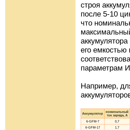
строя аккуму
после 5-10 ци
что номиналь
максимальный
аккумулятора
его емкостью
соответствов
параметрам 
Например, дл
аккумуляторов
номинальный
Аккумулятор
ток заряда, А
6-GFM-7
0,7
6-GFM-17
1,7