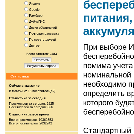
беспере
Яндекс
Google
питания
Рамблер
ДубльГИС
аккумул
Доски обьявлений
Почтовая рассылка
По совету друзей
При выборе И
Другое
бесперебойно
Всего ответов:
2483
Ответить
помима учета
Результаты опроса
номинальной
Статистика
необходимо п
Сейчас в магазине
определить в
В магазине: 13 посетитель(ей)
Статистика за сегодня
которого буде
Просмотров за сегодня: 2825
Посетителей за сегодня: 866
бесперебойное
Статистика за всё время
Всего просмотров: 10362553
Всего посетителей: 2032242
Стандартный