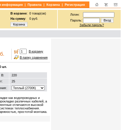
я информация
|
Правила
|
Корзина
|
Регистрация
В корзине
:
0 товар(ов)
Логин:
На сумму
:
0 руб.
Пароль:
Вход
Корзина
Забыли пароль?
В корзину
б.
В папку сравнения
0 шт.
 В:
220
т:
25
ния:
адке как водопроводных и
прокладке различных кабелей, а
ментные отличаются высокой
 системах теплоснабжения.
адежностью, простотой монтажа.