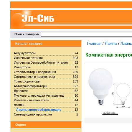
Поиск товаров
Главная
/
Лампы
/
Лампы
Каталог товаров
Аккумуляторы
74
Компактная энерг
Источники питания
103
Источники бесперебойного питания
52
Инверторы
12
Стабилизаторы напряжения
159
Светильники и прожекторы
399
Трансформаторы
133
Автотрансформаторы
22
Дроссели
52
Пускорегулирующая Аппаратура
90
Розетки и выключатели
44
Лампы
12
Лампы энергосберегающие
12
Увеличить...
Светодиодная продукция
1
Опрос