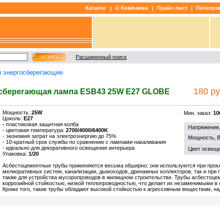
Каталог
|
О Компании
|
Прайс-лист
|
Полезна
Расширенный поиск
 энергосберегающие
180 ру
осберегающая лампа ESB43 25W E27 GLOBE
Мощность:
25W
Мин. заказ:
10
Цоколь:
E27
-
пластиковая защитная колба
Напряжение,
- цветовая температура:
2700/4000/6400K
- экономия затрат на электроэнергию до 75%
Мощность, В
- 10-кратный срок службы по сравнению с лампами накаливания
- идеально для декоративного освещения интерьера
Цвет освеще
Упаковка:
1/20
Асбестоцементные трубы применяются весьма обширно: они используются при прокл
мелиоративных систем, канализации, дымоходов, дренажных коллекторов, так и при 
также для устройства мусоропроводов в жилищном строительстве. Трубы асбестоце
коррозийной стойкостью, низкой теплопроводностью, что делает их незаменимыми в
Кроме того, такие трубы обладают высокой стойкостью к агрессивным веществам, н