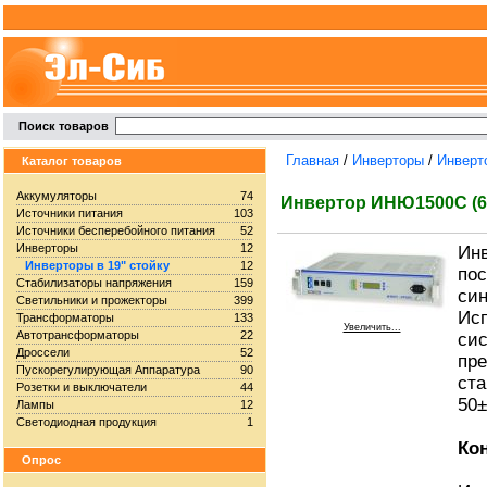
Поиск товаров
Главная
/
Инверторы
/
Инверто
Каталог товаров
Аккумуляторы
74
Инвертор ИНЮ1500С (60
Источники питания
103
Источники бесперебойного питания
52
Инверторы
12
Ин
Инверторы в 19" стойку
12
пос
Стабилизаторы напряжения
159
син
Светильники и прожекторы
399
Исп
Трансформаторы
133
Увеличить...
Автотрансформаторы
22
сис
Дроссели
52
пре
Пускорегулирующая Аппаратура
90
ста
Розетки и выключатели
44
50±
Лампы
12
Светодиодная продукция
1
Ко
Опрос