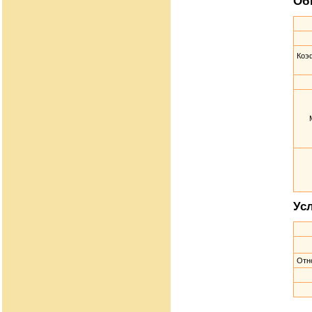
Об
Коэ
Ус
Отн