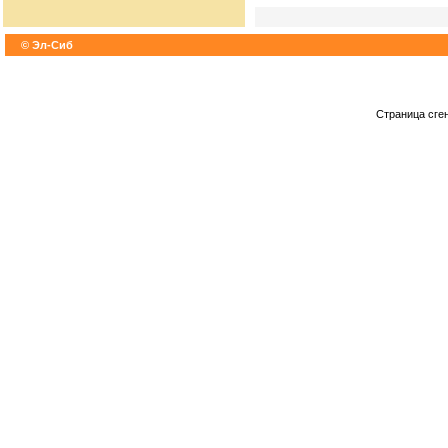
© Эл-Сиб
Страница сге