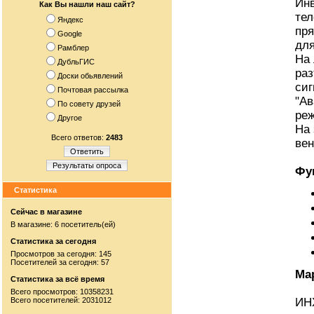
Инв
Как Вы нашли наш сайт?
тел
Яндекс
пря
Google
для
Рамблер
На 
ДубльГИС
ра
Доски обьявлений
сиг
Почтовая рассылка
"Ав
По совету друзей
ре
Другое
На 
Всего ответов:
2483
вен
Ответить
Результаты опроса
Фу
Статистика
Сейчас в магазине
В магазине: 6 посетитель(ей)
Статистика за сегодня
Просмотров за сегодня: 145
Посетителей за сегодня: 57
Ма
Статистика за всё время
Всего просмотров: 10358231
Всего посетителей: 2031012
ИНX