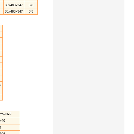
88x483x347
6,8
88x483x347
8,5
о
уточный
.+40
0
.106