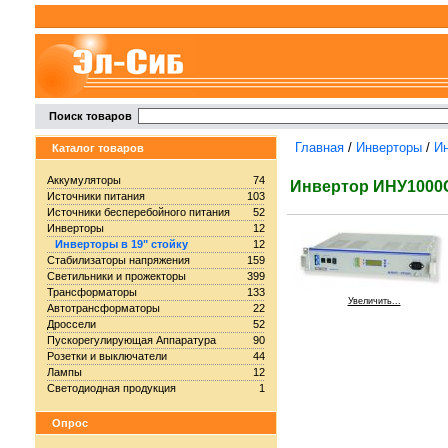
Поиск товаров
Главная
/
Инверторы
/
Ин
Каталог товаров
Аккумуляторы
74
Инвертор ИНУ1000С
Источники питания
103
Источники бесперебойного питания
52
Инверторы
12
Инверторы в 19" стойку
12
Стабилизаторы напряжения
159
Светильники и прожекторы
399
Трансформаторы
133
Увеличить...
Автотрансформаторы
22
Дроссели
52
Пускорегулирующая Аппаратура
90
Розетки и выключатели
44
Лампы
12
Светодиодная продукция
1
Опрос