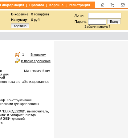
я информация
|
Правила
|
Корзина
|
Регистрация
В корзине
:
0 товар(ов)
Логин:
На сумму
:
0 руб.
Пароль:
Вход
Корзина
Забыли пароль?
В корзину
В папку сравнения
 в
Мин. заказ:
5 шт.
я для
бой
ого тока в стабилизированное
каф. Конструктивное
голками для крепления к
A "ВЫХОД 220В", выключатель,
а" и "Авария", гнезда
ый ЖКИ-дисплей.
а.