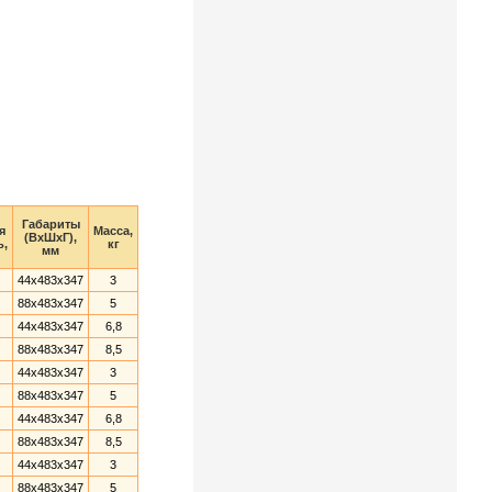
Габариты
я
Масса,
(ВхШхГ),
ь,
кг
мм
44x483x347
3
88x483x347
5
44x483x347
6,8
88x483x347
8,5
44x483x347
3
88x483x347
5
44x483x347
6,8
88x483x347
8,5
44x483x347
3
88x483x347
5