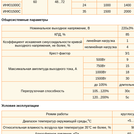
60
48...72
ИНЮ1000С
24
1000
1400
ИНЮ1500С
35
1500
2000
Общесистемные параметры
Номинальное выходное напряжение, В
220±3%
КПД, %
85
линейная нагрузка
1
Коэффициент искажения синусоидальности кривой
выходного напряжения, не более, %
нелинейная нагрузка
4
Крест-фактор
3/1
500Вт
9
750Вт
15
Максимальная амплитуда выходного тока, А
1000Вт
18
1500Вт
30
до 105%
длительн
Перегрузочная способность
105...120%
30c
120...200%
5c
Условия эксплуатации
Режим работы
круглос
o
+5..
Диапазон температур окружающей среды,
С
Относительная влажность воздуха при температуре 35°С не более, %
9
Атмосферное давление, кПа
60..