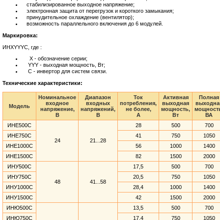
стабилизированное выходное напряжение;
электронная защита от перегрузок и короткого замыкания;
принудительное охлаждение (вентилятор);
возможность параллельного включения до 6 модулей.
Маркировка:
ИНXYYYC, где :
X - обозначение серии;
YYY - выходная мощность, Вт;
C - инвертор для систем связи.
Технические характеристики:
Номинальное
Диапазон
Ток
Активная
Полная
входное
входных
потребления,
выходная
выходна
Модель
напряжение,
напряжений,
не более,
мощность,
мощност
В
В
А
Вт
ВА
ИНЕ500С
28
500
700
ИНЕ750С
41
750
1050
24
21...28
ИНЕ1000С
56
1000
1400
ИНЕ1500С
82
1500
2000
ИНУ500С
17,5
500
700
ИНУ750С
20,5
750
1050
48
41...58
ИНУ1000С
28,4
1000
1400
ИНУ1500С
42
1500
2000
ИНЮ500С
13,5
500
700
ИНЮ750С
17,4
750
1050