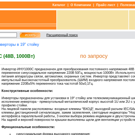
Каталог
|
О Компании
|
Прайс-лист
|
Полезна
Расширенный поиск
верторы в 19" стойку
по запросу
 (48В, 1000Вт)
Инвертор ИНУ1000С предназначен для преобразования постоянного напряжения 48В
переменное синусоидальное напряжение 220В 50Гц, мощностью 1000Вт. Используетс
питания аппаратуры связи, автоматики, охранных систем. Инвертор представляет со
импульсный высокочастотный преобразователь (ШИМ) входного напряжения постоянн
напряжение 220В±5% переменного тока частотой 50±0,1Гц.
Конструктивные особенности:
Инверторы предназначены для установки в 19" стойку или телекоммуникационный ш
исполнение инвертора - прямоугольный металлический корпус высотой 1U или 2U с у
профилю стойки.
На лицевой панели расположены: входные клеммы "ВХОД", выходной разъем IEC/SA
клеммы дистанционной сигнализации, зажим заземления, светодные индикаторы "Норм
интерфейса параллельной работы, 3 кнопки выбора режима индикации и двухстрочн
На задней и верхней поверхности крышки выполнены щели для вентиляции устройств
Функциональные особенности:
синусоидальная форма выходного напряжения;