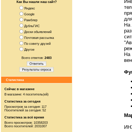
Инв
Как Вы нашли наш сайт?
тел
Яндекс
пря
Google
для
Рамблер
На 
ДубльГИС
ра
Доски обьявлений
сиг
Почтовая рассылка
"Ав
По совету друзей
ре
Другое
На 
Всего ответов:
2483
вен
Ответить
Результаты опроса
Фу
Статистика
Сейчас в магазине
В магазине: 4 посетитель(ей)
Статистика за сегодня
Просмотров за сегодня: 117
Посетителей за сегодня: 52
Ма
Статистика за всё время
Всего просмотров: 10358203
Всего посетителей: 2031007
ИНX