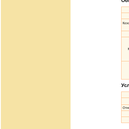
Об
Коэ
Ус
Отн