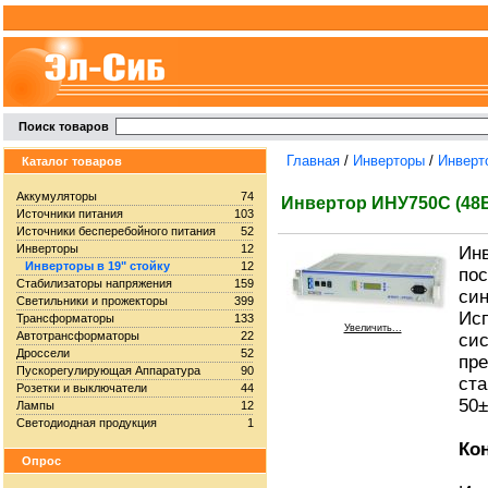
Поиск товаров
Главная
/
Инверторы
/
Инверто
Каталог товаров
Аккумуляторы
74
Инвертор ИНУ750С (48В
Источники питания
103
Источники бесперебойного питания
52
Инверторы
12
Инв
Инверторы в 19" стойку
12
пос
Стабилизаторы напряжения
159
син
Светильники и прожекторы
399
Исп
Трансформаторы
133
Увеличить...
Автотрансформаторы
22
сис
Дроссели
52
пре
Пускорегулирующая Аппаратура
90
ста
Розетки и выключатели
44
50±
Лампы
12
Светодиодная продукция
1
Ко
Опрос