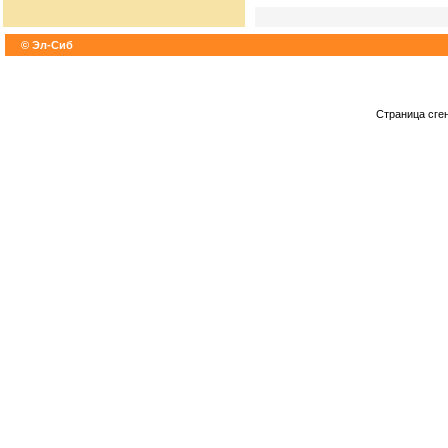
© Эл-Сиб
Страница сге